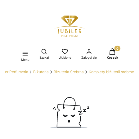
Produkty w kos
Otwórz wyszukiwarkę
Szukaj
Ulubione
Zaloguj się
Koszyk
Menu
ubiler Perfumeria
Biżuteria
Bizuteria Srebrna
Komplety biżuterii srebrne