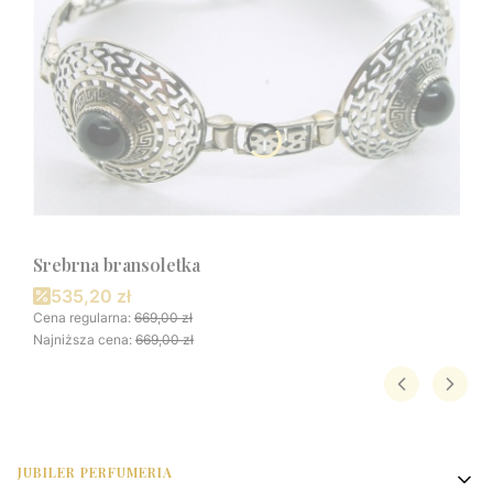
Srebrna bransoletka
Cena promocyjna
535,20 zł
Cena regularna:
669,00 zł
Najniższa cena:
669,00 zł
Linki w stopce
JUBILER PERFUMERIA