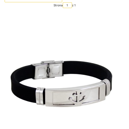
Strona
z 1