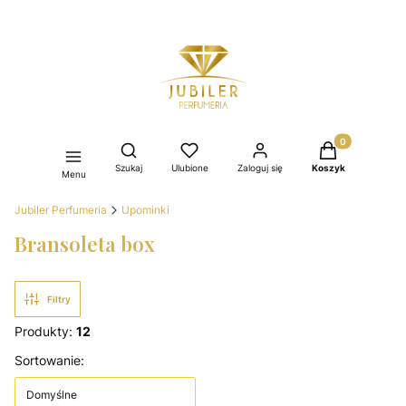
Produkty w kos
Otwórz wyszukiwarkę
Szukaj
Ulubione
Zaloguj się
Koszyk
Menu
Jubiler Perfumeria
Upominki
Bransoleta box
Filtry
Produkty:
12
Lista produktów
Sortowanie:
Domyślne