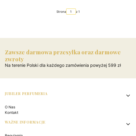
Strona
z 1
Zawsze darmowa przesyłka oraz darmowe
zwroty
Na terenie Polski dla każdego zamówienia powyżej 599 zł
Linki w stopce
JUBILER PERFUMERIA
O Nas
Kontakt
WAŻNE INFORMACJE
Regulamin