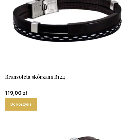
Bransoleta skórzana B124
Cena
119,00 zł
Do koszyka