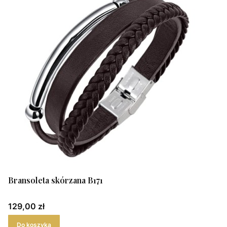
Bransoleta skórzana B171
Cena
129,00 zł
Do koszyka