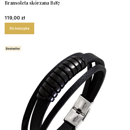
Bransoleta skórzana B187
Cena
119,00 zł
Do koszyka
Bestseller