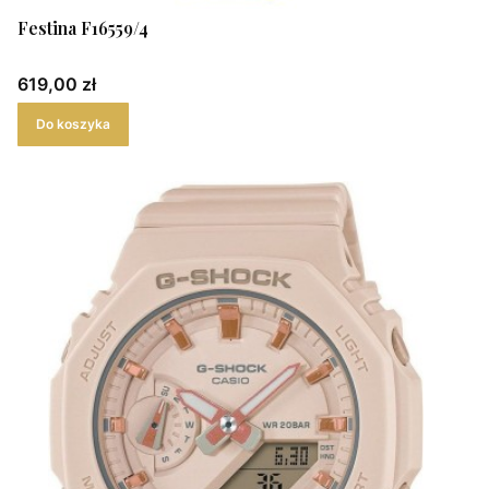
Festina F16559/4
Cena
619,00 zł
Do koszyka