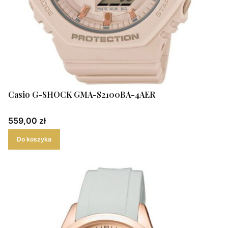
Casio G-SHOCK GMA-S2100BA-4AER
Cena
559,00 zł
Do koszyka