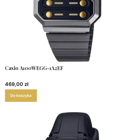
Casio A100WEGG-1A2EF
Cena
469,00 zł
Do koszyka