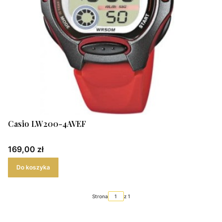
Casio LW200-4AVEF
Cena
169,00 zł
Do koszyka
Strona
z 1