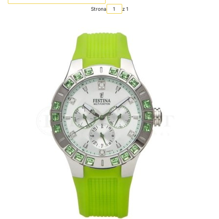
Strona
z 1