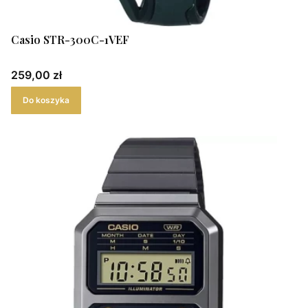
Casio STR-300C-1VEF
Cena
259,00 zł
Do koszyka