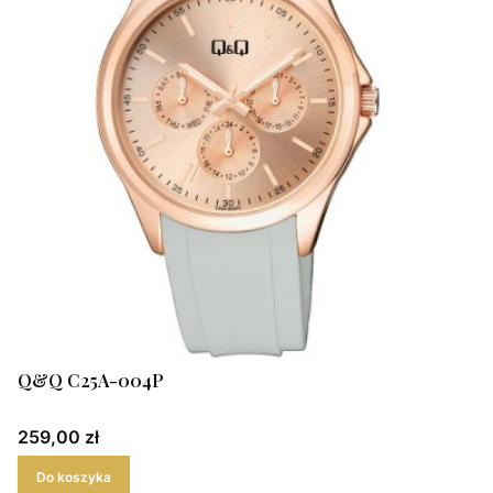
Q&Q C25A-004P
Cena
259,00 zł
Do koszyka