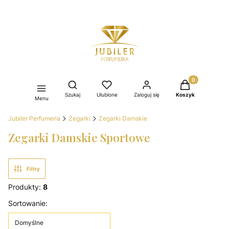
Produkty w kos
Otwórz wyszukiwarkę
Szukaj
Ulubione
Zaloguj się
Koszyk
Menu
Jubiler Perfumeria
Zegarki
Zegarki Damskie
Zegarki Damskie Sportowe
Filtry
Produkty:
8
Lista produktów
Sortowanie:
Domyślne