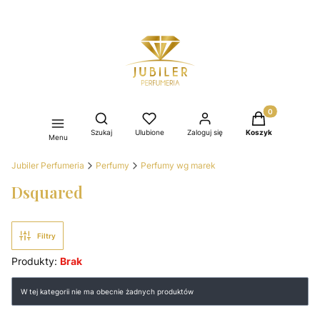
Produkty w kos
Otwórz wyszukiwarkę
Szukaj
Ulubione
Zaloguj się
Koszyk
Menu
Jubiler Perfumeria
Perfumy
Perfumy wg marek
Dsquared
Filtry
Produkty:
Brak
Lista produktów
W tej kategorii nie ma obecnie żadnych produktów