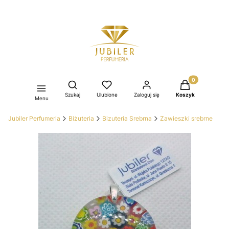
Produkty w kos
Otwórz wyszukiwarkę
Szukaj
Ulubione
Zaloguj się
Koszyk
Menu
Jubiler Perfumeria
Biżuteria
Bizuteria Srebrna
Zawieszki srebrne