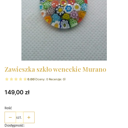
Zawieszka szkło weneckie Murano
0.00
(Oceny: 0 Recenzje: 0)
Cena
149,00 zł
Ilość
szt.
Dostępność: