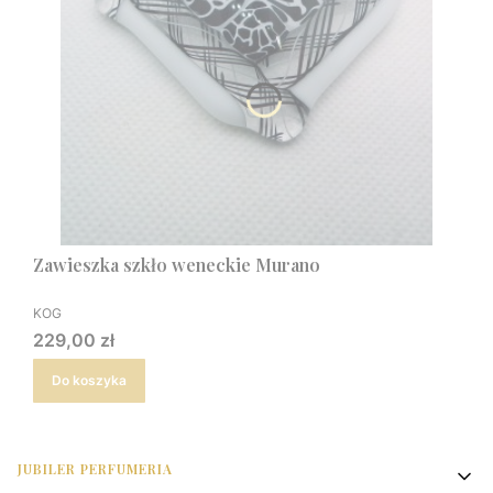
Zawieszka szkło weneckie Murano
PRODUCENT
KOG
Cena
229,00 zł
Do koszyka
Linki w stopce
JUBILER PERFUMERIA