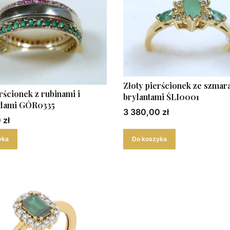
Złoty pierścionek ze szmar
rścionek z rubinami i
brylantami ŚLI0001
dami GÓR0335
Cena
3 380,00 zł
 zł
yka
Do koszyka