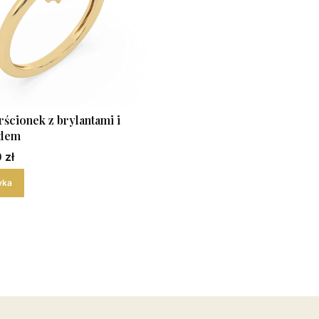
rścionek z brylantami i
dem
 zł
yka