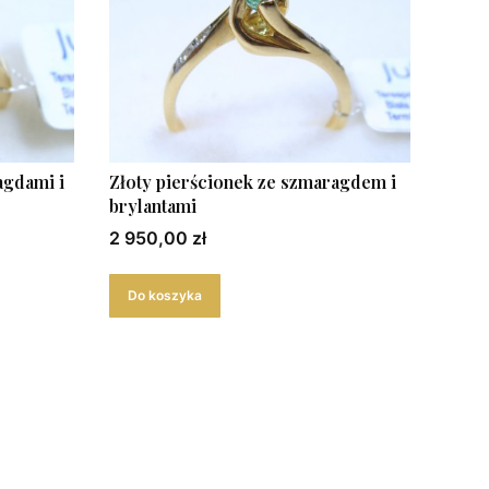
agdami i
Złoty pierścionek ze szmaragdem i
brylantami
Cena
2 950,00 zł
Do koszyka