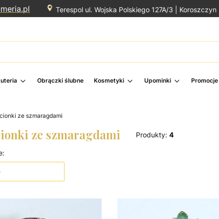
meria.pl
Terespol ul. Wojska Polskiego 127A/3 |
Koroszczyn 
żuteria
Obrączki ślubne
Kosmetyki
Upominki
Promocje
ścionki ze szmaragdami
cionki ze szmaragdami
Produkty:
4
produktów
e:
e