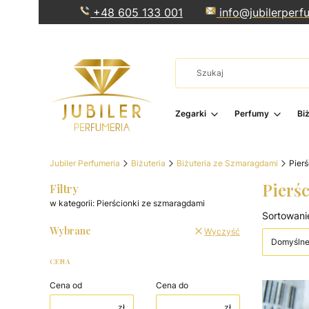
+48 605 133 001
info@jubilerperfu
Zegarki
Perfumy
Bi
Jubiler Perfumeria
Biżuteria
Biżuteria ze Szmaragdami
Pier
Pierś
Filtry
w kategorii: Pierścionki ze szmaragdami
Lista 
Sortowani
Wybrane
Wyczyść
Domyśln
CENA
Cena od
Cena do
zł
zł