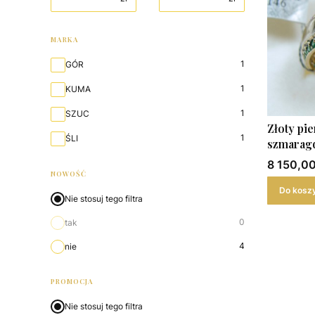
MARKA
Marka
1
GÓR
1
KUMA
1
SZUC
Złoty pie
1
ŚLI
szmarag
Cena
8 150,00
NOWOŚĆ
Do kosz
Nie stosuj tego filtra
0
tak
4
nie
PROMOCJA
Nie stosuj tego filtra