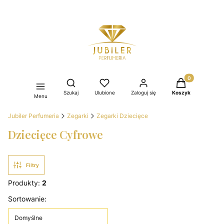
Produkty w kos
Otwórz wyszukiwarkę
Szukaj
Ulubione
Zaloguj się
Koszyk
Menu
Jubiler Perfumeria
Zegarki
Zegarki Dziecięce
Dziecięce Cyfrowe
Filtry
Produkty:
2
Lista produktów
Sortowanie:
Domyślne