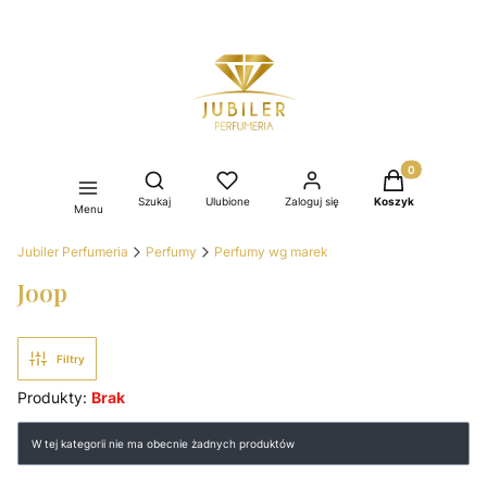
Produkty w kos
Otwórz wyszukiwarkę
Szukaj
Ulubione
Zaloguj się
Koszyk
Menu
Jubiler Perfumeria
Perfumy
Perfumy wg marek
Joop
Filtry
Produkty:
Brak
Lista produktów
W tej kategorii nie ma obecnie żadnych produktów