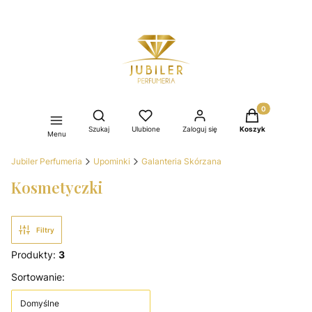
Produkty w kos
Otwórz wyszukiwarkę
Szukaj
Ulubione
Zaloguj się
Koszyk
Menu
Jubiler Perfumeria
Upominki
Galanteria Skórzana
Kosmetyczki
Filtry
Produkty:
3
Lista produktów
Sortowanie:
Domyślne