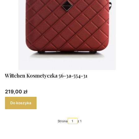
Wittchen Kosmetyczka 56-3a-554-31
Cena
219,00 zł
Do koszyka
Strona
z 1