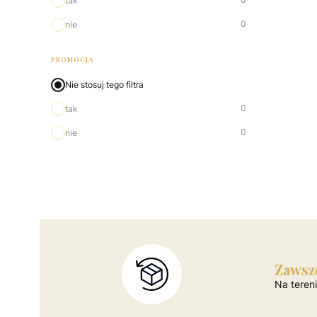
tak
0
nie
PROMOCJA
Nie stosuj tego filtra
0
tak
0
nie
Zawsz
Na teren