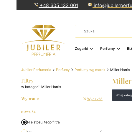
+48 605 133 001
info@jubilerperfu
Zegarki
Perfumy
Bi
Jubiler Perfumeria
Perfumy
Perfumy wg marek
Miller Harris
Miller
Filtry
w kategorii: Miller Harris
Lista 
W tej kate
Wybrane
Wyczyść
NOWOŚĆ
Nie stosuj tego filtra
0