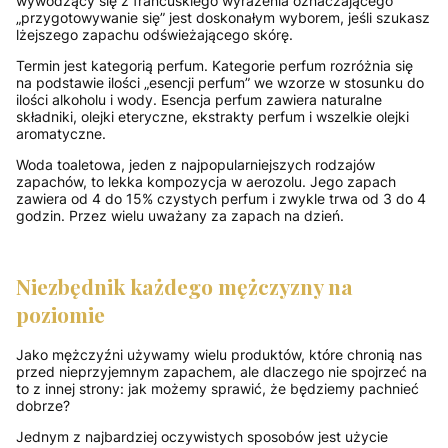
wywodzący się z francuskiego wyrażenia oznaczającego
„przygotowywanie się” jest doskonałym wyborem, jeśli szukasz
lżejszego zapachu odświeżającego skórę.
Termin jest kategorią perfum. Kategorie perfum rozróżnia się
na podstawie ilości „esencji perfum” we wzorze w stosunku do
ilości alkoholu i wody. Esencja perfum zawiera naturalne
składniki, olejki eteryczne, ekstrakty perfum i wszelkie olejki
aromatyczne.
Woda toaletowa, jeden z najpopularniejszych rodzajów
zapachów, to lekka kompozycja w aerozolu. Jego zapach
zawiera od 4 do 15% czystych perfum i zwykle trwa od 3 do 4
godzin. Przez wielu uważany za zapach na dzień.
Niezbędnik każdego mężczyzny na
poziomie
Jako mężczyźni używamy wielu produktów, które chronią nas
przed nieprzyjemnym zapachem, ale dlaczego nie spojrzeć na
to z innej strony: jak możemy sprawić, że będziemy pachnieć
dobrze?
Jednym z najbardziej oczywistych sposobów jest użycie