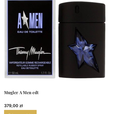
Mugler A Men edt
Cena
379,00 zł