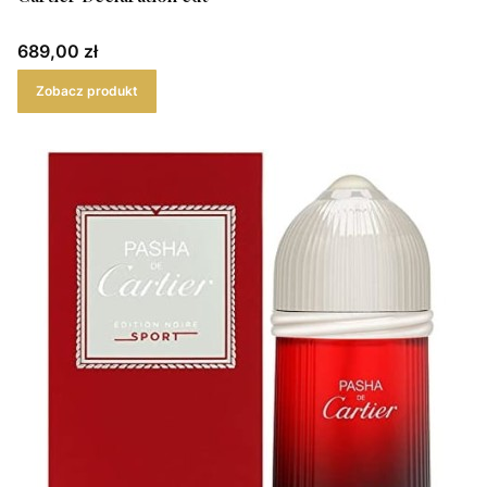
Cena
689,00 zł
Zobacz produkt