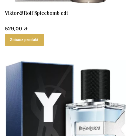
Viktor&Rolf Spicebomb edt
Cena
529,00 zł
Zobacz produkt