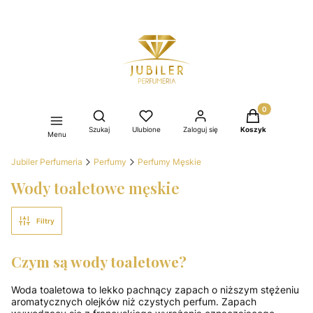
Produkty w kos
Otwórz wyszukiwarkę
Szukaj
Ulubione
Zaloguj się
Koszyk
Menu
Jubiler Perfumeria
Perfumy
Perfumy Męskie
Wody toaletowe męskie
Filtry
Czym są wody toaletowe?
Woda toaletowa to lekko pachnący zapach o niższym stężeniu
aromatycznych olejków niż czystych perfum. Zapach