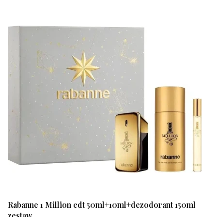
Rabanne 1 Million edt 50ml+10ml+dezodorant 150ml
zestaw