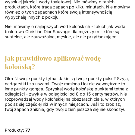
wysokiej jakości wody toaletowej. Nie mówimy o tanich
produktach, które tracą zapach po kilku minutach. Nie mówimy
również o tych zapachach które swoją intensywnością
wypychają innych z pokoju.
Nie, mówimy o najlepszych wód kolońskich - takich jak woda
toaletowa Christian Dior Sauvage dla mężczyzn - które są
subtelne, ale zauważalne, męskie, ale nie przytłaczające.
Jak prawidłowo aplikować wodę
kolońską?
Określ swoje punkty tętna. Jakie są twoje punkty pulsu? Szyja,
nadgarstki i za uszami. Twoje ramiona i łokcie wewnętrzne to
inne punkty gorąca. Spryskaj wodę kolońską punktami tętna z
odległości - zwykle w odległości od 8 do 15 centymetrów. Nie
rozprowadzaj wody kolońskiej na obszarach ciała, w których
pocisz się częściej niż w innych miejscach. Jeśli to zrobisz,
twój zapach zniknie, gdy twój dzień jeszcze się nie skończył.
Produkty:
77