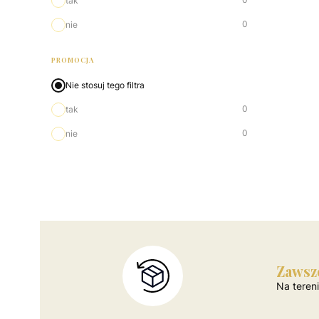
tak
0
nie
PROMOCJA
Nie stosuj tego filtra
0
tak
0
nie
Zawsz
Na teren