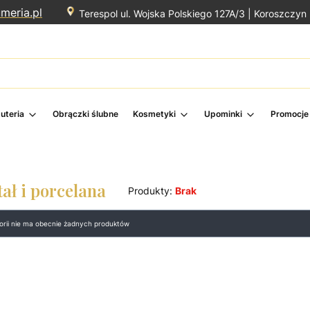
meria.pl
Terespol ul. Wojska Polskiego 127A/3 |
Koroszczyn 
żuteria
Obrączki ślubne
Kosmetyki
Upominki
Promocje
ał i porcelana
Produkty:
Brak
produktów
gorii nie ma obecnie żadnych produktów