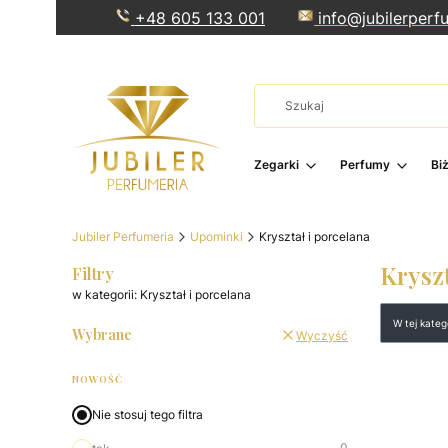
+48 605 133 001
info@jubilerperfu
Zegarki
Perfumy
Bi
Jubiler Perfumeria
Upominki
Kryształ i porcelana
Kryszt
Filtry
w kategorii: Kryształ i porcelana
Lista 
W tej kate
Wybrane
Wyczyść
NOWOŚĆ
Nie stosuj tego filtra
0