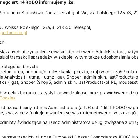
ego art. 14 RODO informujemy, że:
Perfumeria Stanisława Dac z siedzibą ul. Wojska Polskiego 127a/3,
ul. Wojska Polskiego 127a/3, 21-550 Terespol,
rperfumeria.pl
ch.
iązanych utrzymaniem serwisu internetowego Administratora, w tym 
ługi transakcji sprzedaży w sklepie, w tym także udoskonalania obsł
 kategorie danych:
elefon, ulica, nr domu/nr mieszkania, poczta, kraj (w celu założenia
 Analytics (__utma,__utmz,_ga), Shoper (admin_skin, lastProducts-p
cs (_ga), Shoper (Shop5, admin_skin, lastProducts-pl_PL, mousesstat
 w celu zbierania statystyk odwiedzalności oraz prawidłowego dzia
 Cookies
,
uzasadniony interes Administratora (art. 6 ust. 1 lit. f RODO) w 
nne, związane z funkcjonowaniem serwisu internetowego, w szczególn
mioty świadczące na rzecz Administratora usługi związane z utrz
ństw trzecich, tj. poza Europejski Obszar Gospodarczy (EOG) lub