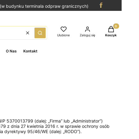
(w budynku terminala odpraw granicznych)
Produkty w kosz
Wyczyść
Szukaj
Ulubione
Zaloguj się
Koszyk
O Nas
Kontakt
IP 5370013799 (dalej: „Firma” lub „Administrator”)
9 z dnia 27 kwietnia 2016 r. w sprawie ochrony osób
a dyrektywy 95/46/WE (dalej: „RODO”).