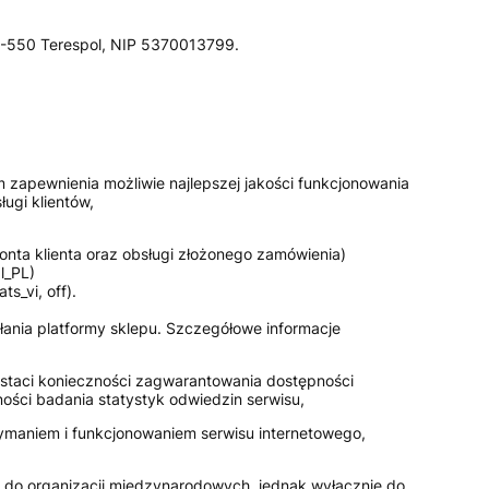
 21-550 Terespol, NIP 5370013799.
zapewnienia możliwie najlepszej jakości funkcjonowania
ugi klientów,
 konta klienta oraz obsługi złożonego zamówienia)
l_PL)
s_vi, off).
łania platformy sklepu. Szczegółowe informacje
postaci konieczności zagwarantowania dostępności
ości badania statystyk odwiedzin serwisu,
ymaniem i funkcjonowaniem serwisu internetowego,
 do organizacji międzynarodowych, jednak wyłącznie do