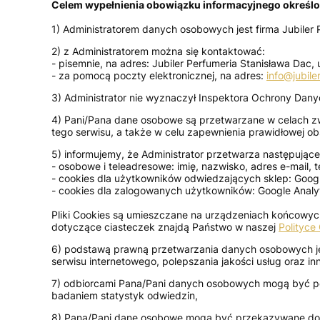
Celem wypełnienia obowiązku informacyjnego określon
1) Administratorem danych osobowych jest firma Jubiler 
2) z Administratorem można się kontaktować:
- pisemnie, na adres: Jubiler Perfumeria Stanisława Dac, 
- za pomocą poczty elektronicznej, na adres:
info@jubile
3) Administrator nie wyznaczył Inspektora Ochrony Dany
4) Pani/Pana dane osobowe są przetwarzane w celach zw
tego serwisu, a także w celu zapewnienia prawidłowej obs
5) informujemy, że Administrator przetwarza następujące
- osobowe i teleadresowe: imię, nazwisko, adres e-mail, t
- cookies dla użytkowników odwiedzających sklep: Google
- cookies dla zalogowanych użytkowników: Google Analyti
Pliki Cookies są umieszczane na urządzeniach końcowych
dotyczące ciasteczek znajdą Państwo w naszej
Polityce
6) podstawą prawną przetwarzania danych osobowych jest 
serwisu internetowego, polepszania jakości usług oraz i
7) odbiorcami Pana/Pani danych osobowych mogą być pod
badaniem statystyk odwiedzin,
8) Pana/Pani dane osobowe mogą być przekazywane do pa