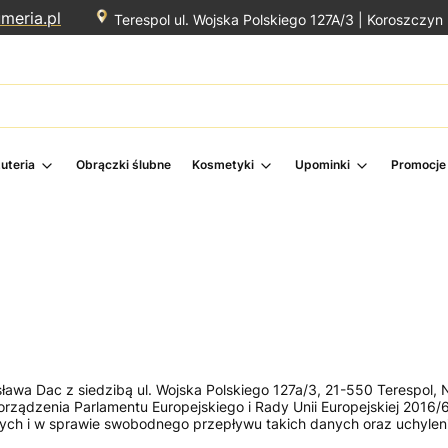
meria.pl
Terespol ul. Wojska Polskiego 127A/3 |
Koroszczyn 
żuteria
Obrączki ślubne
Kosmetyki
Upominki
Promocje
sława Dac z siedzibą ul. Wojska Polskiego 127a/3, 21-550 Terespol, N
ądzenia Parlamentu Europejskiego i Rady Unii Europejskiej 2016/67
ch i w sprawie swobodnego przepływu takich danych oraz uchyleni