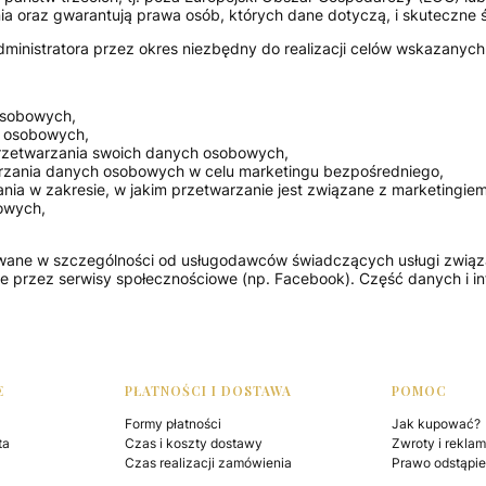
a oraz gwarantują prawa osób, których dane dotyczą, i skuteczne ś
inistratora przez okres niezbędny do realizacji celów wskazanych
osobowych,
h osobowych,
 przetwarzania swoich danych osobowych,
arzania danych osobowych w celu marketingu bezpośredniego,
ania w zakresie, w jakim przetwarzanie jest związane z marketingi
owych,
wane w szczególności od usługodawców świadczących usługi związan
ane przez serwisy społecznościowe (np. Facebook). Część danych i i
E
PŁATNOŚCI I DOSTAWA
POMOC
Formy płatności
Jak kupować?
ta
Czas i koszty dostawy
Zwroty i rekla
Czas realizacji zamówienia
Prawo odstąpi