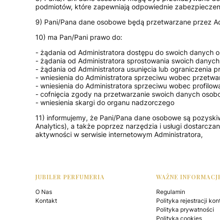
podmiotów, które zapewniają odpowiednie zabezpieczeni
9) Pani/Pana dane osobowe będą przetwarzane przez Adm
10) ma Pan/Pani prawo do:
- żądania od Administratora dostępu do swoich danych 
- żądania od Administratora sprostowania swoich danyc
- żądania od Administratora usunięcia lub ograniczenia
- wniesienia do Administratora sprzeciwu wobec przetw
- wniesienia do Administratora sprzeciwu wobec profilow
- cofnięcia zgody na przetwarzanie swoich danych osob
- wniesienia skargi do organu nadzorczego
11) informujemy, że Pani/Pana dane osobowe są pozyski
Analytics), a także poprzez narzędzia i usługi dostarcz
aktywności w serwisie internetowym Administratora,
Linki w stopce
JUBILER PERFUMERIA
WAŻNE INFORMACJ
O Nas
Regulamin
Kontakt
Polityka rejestracji kon
Polityka prywatności
Polityka cookies