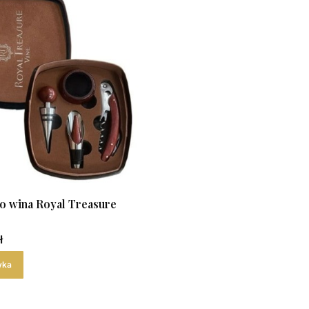
o wina Royal Treasure
ł
yka