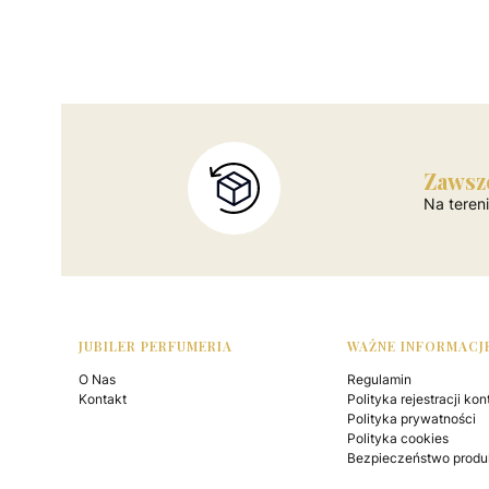
Zawsz
Na teren
Linki w stopce
JUBILER PERFUMERIA
WAŻNE INFORMACJ
O Nas
Regulamin
Kontakt
Polityka rejestracji kon
Polityka prywatności
Polityka cookies
Bezpieczeństwo produ