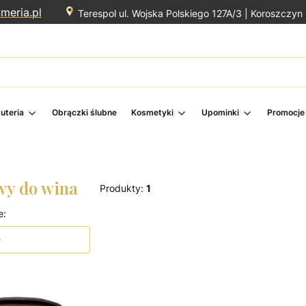
meria.pl
Terespol ul. Wojska Polskiego 127A/3 |
Koroszczyn 
żuteria
Obrączki ślubne
Kosmetyki
Upominki
Promocje
wy do wina
Produkty:
1
produktów
e:
e