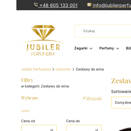
+48 605 133 001
info@jubilerperfu
Zegarki
Perfumy
Bi
Jubiler Perfumeria
Upominki
Zestawy do wina
Zesta
Filtry
w kategorii: Zestawy do wina
Lista 
Sortowani
Wybrane
Wyczyść
Domyśln
CENA
Cena od
Cena do
zł
zł