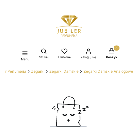
Produkty w kos
Otwórz wyszukiwarkę
Szukaj
Ulubione
Zaloguj się
Koszyk
Menu
iler Perfumeria
Zegarki
Zegarki Damskie
Zegarki Damskie Analogowe