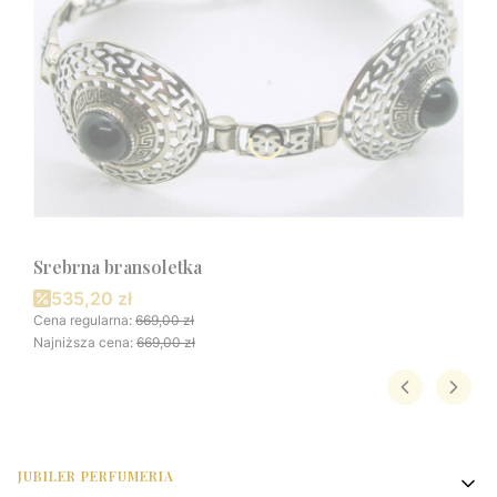
Srebrna bransoletka
Cena promocyjna
535,20 zł
Cena regularna:
669,00 zł
Najniższa cena:
669,00 zł
Linki w stopce
JUBILER PERFUMERIA