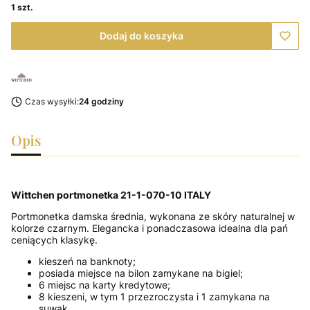
1 szt.
Dodaj do koszyka
Czas wysyłki:
24 godziny
Opis
Wittchen portmonetka 21-1-070-10 ITALY
Portmonetka damska średnia, wykonana ze skóry naturalnej w
kolorze czarnym. Elegancka i ponadczasowa idealna dla pań
ceniących klasykę.
kieszeń na banknoty;
posiada miejsce na bilon zamykane na bigiel;
6 miejsc na karty kredytowe;
8 kieszeni, w tym 1 przezroczysta i 1 zamykana na
suwak