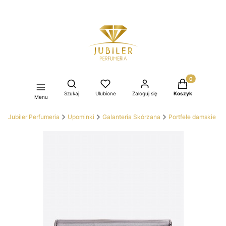
Produkty w kos
Otwórz wyszukiwarkę
Szukaj
Ulubione
Zaloguj się
Koszyk
Menu
Jubiler Perfumeria
Upominki
Galanteria Skórzana
Portfele damskie