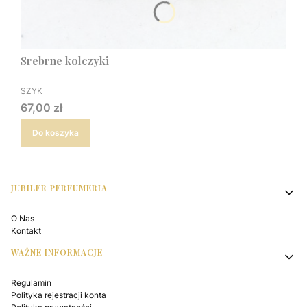
Srebrne kolczyki
PRODUCENT
SZYK
Cena
67,00 zł
Do koszyka
Linki w stopce
JUBILER PERFUMERIA
O Nas
Kontakt
WAŻNE INFORMACJE
Regulamin
Polityka rejestracji konta