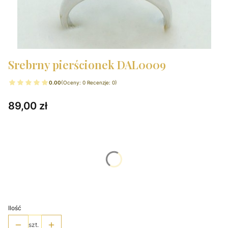
Srebrny pierścionek DAL0009
0.00
(Oceny: 0 Recenzje: 0)
Cena
89,00 zł
Wybierz wariant produktu:
Poszczególne warianty mogą różnić się ceną
*
Rozmiary pierścionka
Wybierz
Ilość
szt.