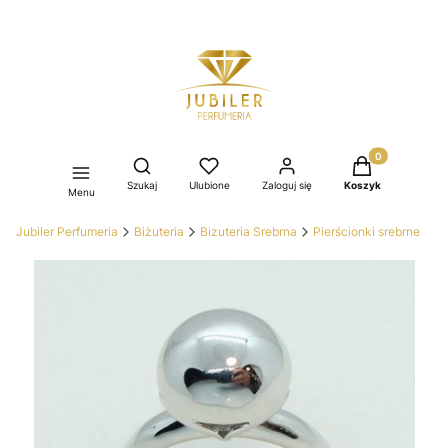
Produkty w kos
Otwórz wyszukiwarkę
Szukaj
Ulubione
Zaloguj się
Koszyk
Menu
Jubiler Perfumeria
Biżuteria
Bizuteria Srebrna
Pierścionki srebrne