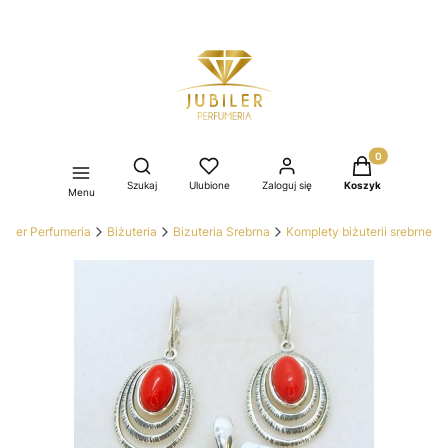
Produkty w kos
Otwórz wyszukiwarkę
Szukaj
Ulubione
Zaloguj się
Koszyk
Menu
ubiler Perfumeria
Biżuteria
Bizuteria Srebrna
Komplety biżuterii srebrne