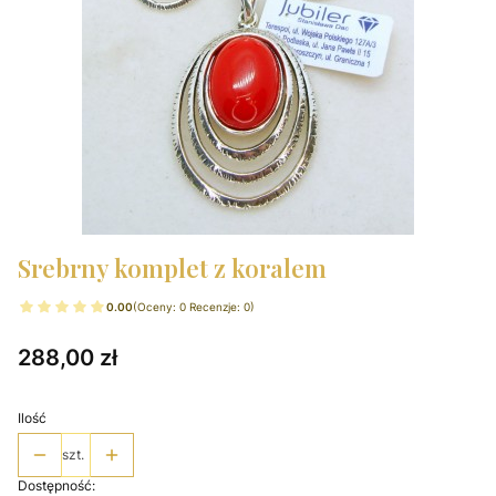
Srebrny komplet z koralem
0.00
(Oceny: 0 Recenzje: 0)
Cena
288,00 zł
Ilość
szt.
Dostępność: