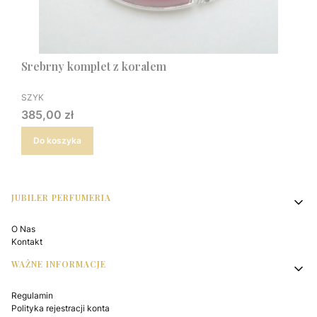
Srebrny komplet z koralem
PRODUCENT
SZYK
Cena
385,00 zł
Do koszyka
Linki w stopce
JUBILER PERFUMERIA
O Nas
Kontakt
WAŻNE INFORMACJE
Regulamin
Polityka rejestracji konta