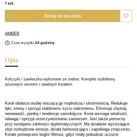
1 szt.
Dodaj do koszyka
AMBER
Czas wysyłki:
24 godziny
Opis
Kolczyki i zawieszka wykonane ze srebra. Komplet ozdobiony
ażurowym wzorem i owalnym koralem.
Koral obdarza osobę noszącą go mądrością i skromnością. Redukuje
lęki, stresy i sprzyja stabilnemu życiu rodzinnemu. Eliminuje zbytnią
nerwowość, panikę i tendencje samobójcze. Koral wzmaga witalność,
odwagę i sprzyja urzeczywistnianiu zamierzeń. Jest także pomocny
przy rozwijaniu zdolności dyplomatycznych. Ma działanie wyciszające
zbyt rozbudzone emocje, działa harmonizująco i zapobiega zmęczeniu.
Korale poświęcano bogini Wenus, gdyż miały pobudzać uczucie