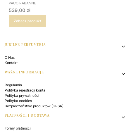
PRODUCENT
PACO RABANNE
Cena
539,00 zł
Zobacz produkt
Linki w stopce
JUBILER PERFUMERIA
O Nas
Kontakt
WAŻNE INFORMACJE
Regulamin
Polityka rejestracji konta
Polityka prywatności
Polityka cookies
Bezpieczeństwo produktów (GPSR)
PŁATNOŚCI I DOSTAWA
Formy płatności