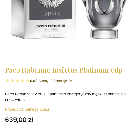
Paco Rabanne Invictus Platinum edp
0.00
(Oceny: 0 Recenzje: 0)
Paco Rabanne Invictus Platinum to energetyczny męski zapach z siłą
orzeźwienia.
Przejdź do pełnego opisu
Cena
639,00 zł
Wybierz wariant produktu: