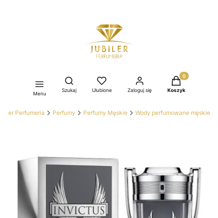
Produkty w kos
Otwórz wyszukiwarkę
Szukaj
Ulubione
Zaloguj się
Koszyk
Menu
ubiler Perfumeria
Perfumy
Perfumy Męskie
Wody perfumowane męskie