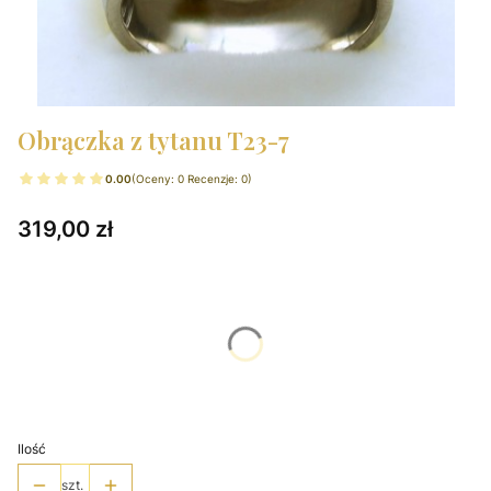
Obrączka z tytanu T23-7
0.00
(Oceny: 0 Recenzje: 0)
Cena
319,00 zł
Wybierz wariant produktu:
Poszczególne warianty mogą różnić się ceną
*
Rozmiary pierścionka
Wybierz
Ilość
szt.