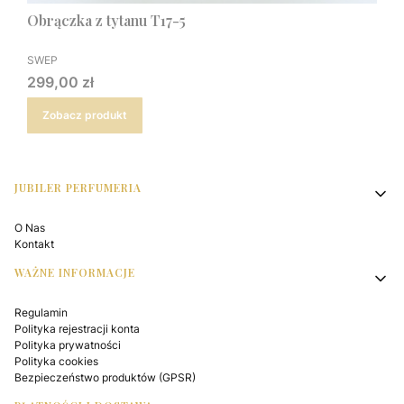
Obrączka z tytanu T17-5
PRODUCENT
SWEP
Cena
299,00 zł
Zobacz produkt
Linki w stopce
JUBILER PERFUMERIA
O Nas
Kontakt
WAŻNE INFORMACJE
Regulamin
Polityka rejestracji konta
Polityka prywatności
Polityka cookies
Bezpieczeństwo produktów (GPSR)