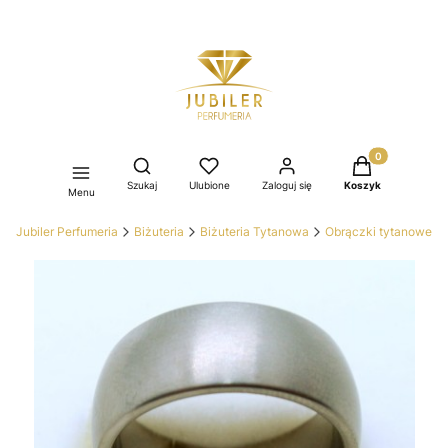
Produkty w kos
Otwórz wyszukiwarkę
Szukaj
Ulubione
Zaloguj się
Koszyk
Menu
Jubiler Perfumeria
Biżuteria
Biżuteria Tytanowa
Obrączki tytanowe