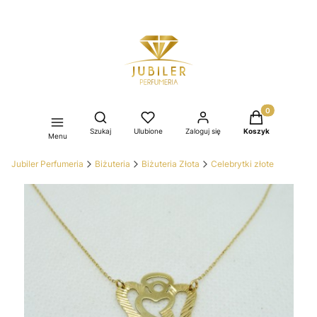
Produkty w kos
Otwórz wyszukiwarkę
Szukaj
Ulubione
Zaloguj się
Koszyk
Menu
Jubiler Perfumeria
Biżuteria
Biżuteria Złota
Celebrytki złote