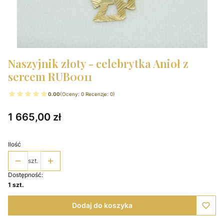
Naszyjnik złoty - celebrytka Anioł z
sercem RUB0011
0.00
(Oceny: 0 Recenzje: 0)
Cena
1 665,00 zł
Ilość
szt.
Dostępność:
1 szt.
Dodaj do koszyka