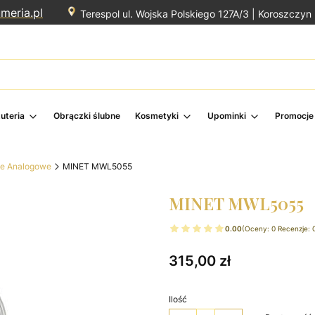
meria.pl
Terespol ul. Wojska Polskiego 127A/3 |
Koroszczyn 
żuteria
Obrączki ślubne
Kosmetyki
Upominki
Promocje
ie Analogowe
MINET MWL5055
MINET MWL5055
0.00
(Oceny: 0 Recenzje: 
Cena
315,00 zł
Ilość