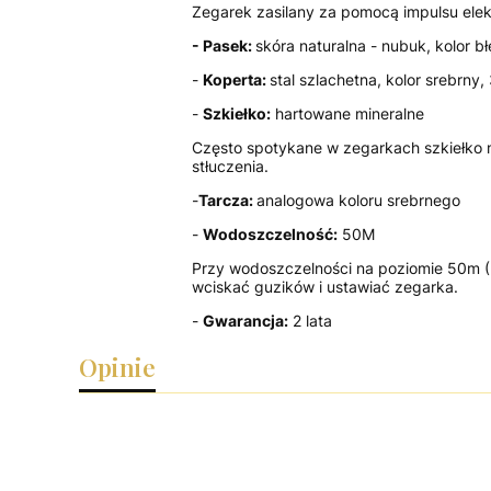
Zegarek zasilany za pomocą impulsu elek
- Pasek:
skóra naturalna - nubuk, kolor b
-
Koperta:
stal szlachetna, kolor srebrny
-
Szkiełko:
hartowane mineralne
Często spotykane w zegarkach szkiełko mi
stłuczenia.
-
Tarcza:
analogowa koloru srebrnego
-
Wodoszczelność:
50M
Przy wodoszczelności na poziomie 50m (
wciskać guzików i ustawiać zegarka.
-
Gwarancja:
2 lata
Opinie