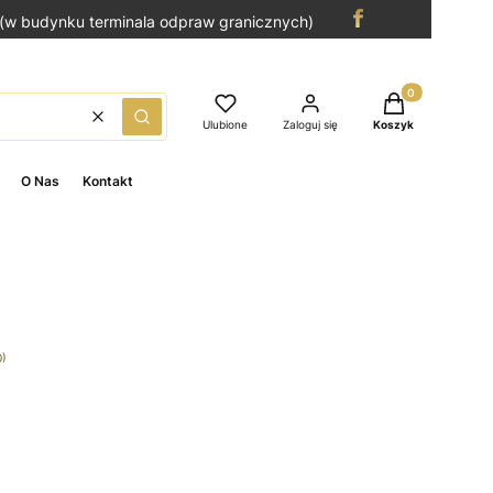
(w budynku terminala odpraw granicznych)
Produkty w kosz
Wyczyść
Szukaj
Ulubione
Zaloguj się
Koszyk
O Nas
Kontakt
0)