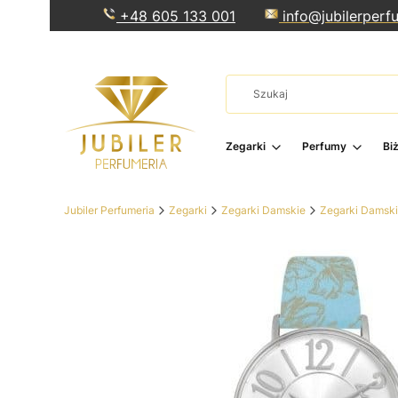
+48 605 133 001
info@jubilerperfu
Zegarki
Perfumy
Bi
Jubiler Perfumeria
Zegarki
Zegarki Damskie
Zegarki Damsk