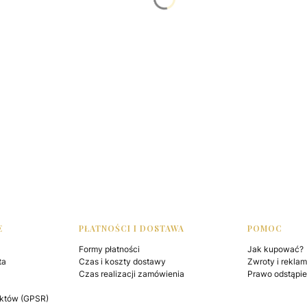
E
PŁATNOŚCI I DOSTAWA
POMOC
Formy płatności
Jak kupować?
ta
Czas i koszty dostawy
Zwroty i rekla
Czas realizacji zamówienia
Prawo odstąpi
któw (GPSR)