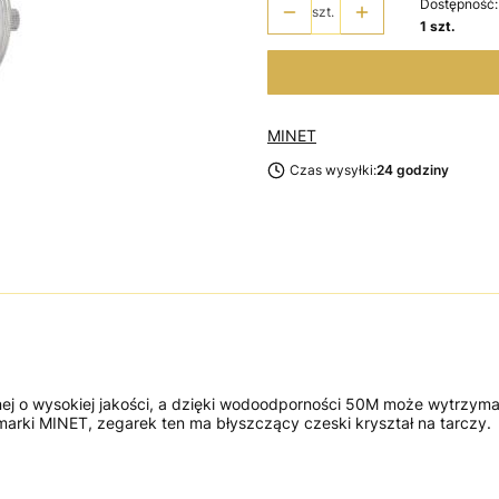
Dostępność:
szt.
1 szt.
MINET
Czas wysyłki:
24 godziny
nej o wysokiej jakości, a dzięki wodoodporności 50M może wytrzym
marki MINET, zegarek ten ma błyszczący czeski kryształ na tarczy.