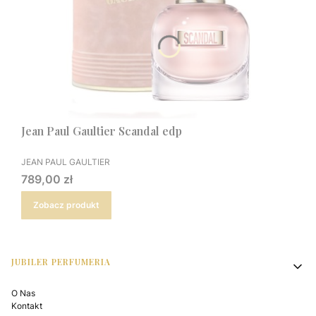
Jean Paul Gaultier Scandal edp
PRODUCENT
JEAN PAUL GAULTIER
Cena
789,00 zł
Zobacz produkt
Linki w stopce
JUBILER PERFUMERIA
O Nas
Kontakt