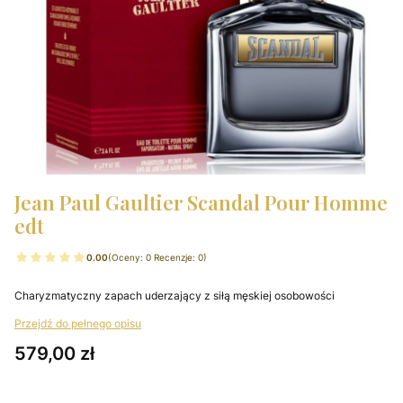
Jean Paul Gaultier Scandal Pour Homme
edt
0.00
(Oceny: 0 Recenzje: 0)
Charyzmatyczny zapach uderzający z siłą męskiej osobowości
Przejdź do pełnego opisu
Cena
579,00 zł
Wybierz wariant produktu: