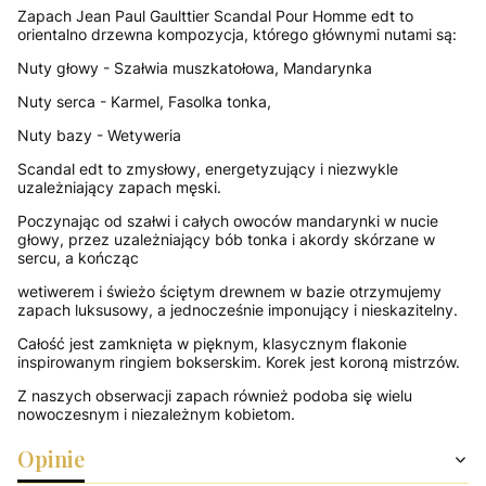
Zapach Jean Paul Gaulttier Scandal Pour Homme edt to
orientalno drzewna kompozycja, którego głównymi nutami są:
Nuty głowy - Szałwia muszkatołowa, Mandarynka
Nuty serca - Karmel, Fasolka tonka,
Nuty bazy - Wetyweria
Scandal edt to zmysłowy, energetyzujący i niezwykle
uzależniający zapach męski.
Poczynając od szałwi i całych owoców mandarynki w nucie
głowy, przez uzależniający bób tonka i akordy skórzane w
sercu, a kończąc
wetiwerem i świeżo ściętym drewnem w bazie otrzymujemy
zapach luksusowy, a jednocześnie imponujący i nieskazitelny.
Całość jest zamknięta w pięknym, klasycznym flakonie
inspirowanym ringiem bokserskim. Korek jest koroną mistrzów.
Z naszych obserwacji zapach również podoba się wielu
nowoczesnym i niezależnym kobietom.
Opinie