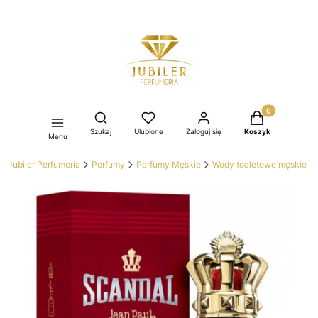
Produkty w kos
Otwórz wyszukiwarkę
Szukaj
Ulubione
Zaloguj się
Koszyk
Menu
Jubiler Perfumeria
Perfumy
Perfumy Męskie
Wody toaletowe męskie