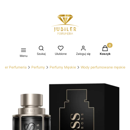
Produkty w kos
Otwórz wyszukiwarkę
Szukaj
Ulubione
Zaloguj się
Koszyk
Menu
ubiler Perfumeria
Perfumy
Perfumy Męskie
Wody perfumowane męskie