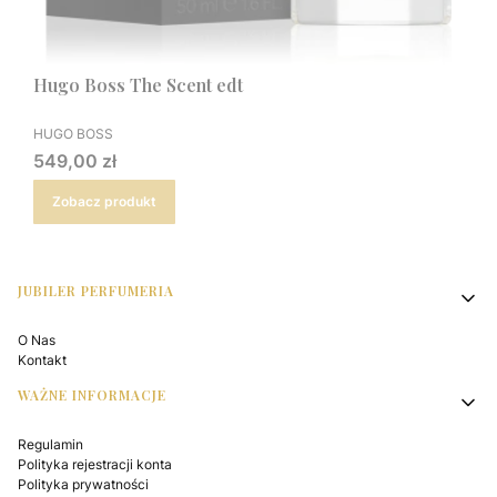
Hugo Boss The Scent edt
PRODUCENT
HUGO BOSS
Cena
549,00 zł
Zobacz produkt
Linki w stopce
JUBILER PERFUMERIA
O Nas
Kontakt
WAŻNE INFORMACJE
Regulamin
Polityka rejestracji konta
Polityka prywatności