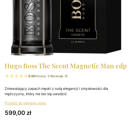
Hugo Boss The Scent Magnetic Man edp
0.00
(Oceny: 0 Recenzje: 0)
Zniewalający zapach męski z nutą elegancji i zmysłowości dla
mężczyzny, który nie boi się uwodzić
Przejdź do pełnego opisu
Cena
599,00 zł
Wybierz wariant produktu: