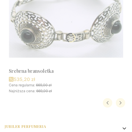
Srebrna bransoletka
Cena promocyjna
535,20 zł
Cena regularna:
669,00 zł
Najniższa cena:
669,00 zł
Linki w stopce
JUBILER PERFUMERIA