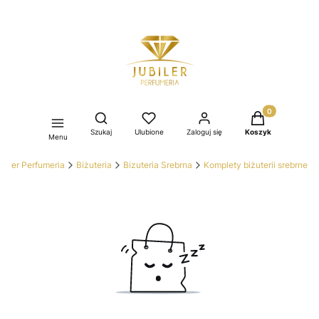
Produkty w kos
Otwórz wyszukiwarkę
Szukaj
Ulubione
Zaloguj się
Koszyk
Menu
ubiler Perfumeria
Biżuteria
Bizuteria Srebrna
Komplety biżuterii srebrne