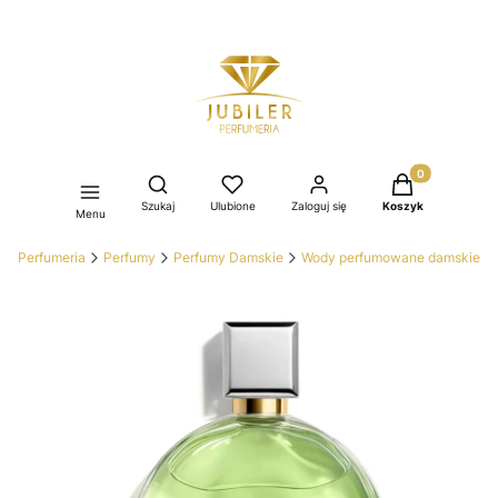
Produkty w kos
Otwórz wyszukiwarkę
Szukaj
Ulubione
Zaloguj się
Koszyk
Menu
ler Perfumeria
Perfumy
Perfumy Damskie
Wody perfumowane damskie