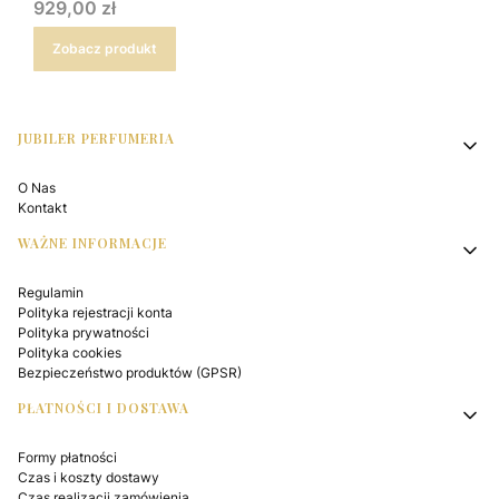
Cena
929,00 zł
Zobacz produkt
Linki w stopce
JUBILER PERFUMERIA
O Nas
Kontakt
WAŻNE INFORMACJE
Regulamin
Polityka rejestracji konta
Polityka prywatności
Polityka cookies
Bezpieczeństwo produktów (GPSR)
PŁATNOŚCI I DOSTAWA
Formy płatności
Czas i koszty dostawy
Czas realizacji zamówienia