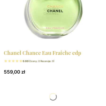
Chanel Chance Eau Fraiche edp
0.00
(Oceny: 0 Recenzje: 0)
Cena
559,00 zł
Wybierz wariant produktu:
Poszczególne warianty mogą różnić się ceną
*
Wybierz pojemność