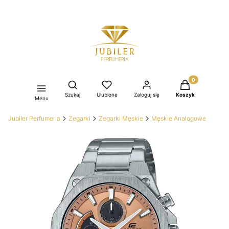
Produkty w kos
Otwórz wyszukiwarkę
Szukaj
Ulubione
Zaloguj się
Koszyk
Menu
Jubiler Perfumeria
Zegarki
Zegarki Męskie
Męskie Analogowe