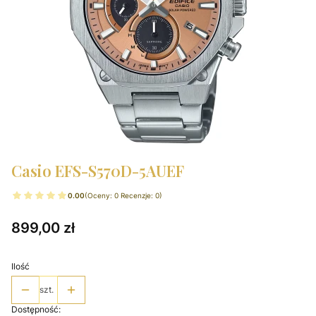
Casio EFS-S570D-5AUEF
0.00
(Oceny: 0 Recenzje: 0)
Cena
899,00 zł
Ilość
szt.
Dostępność: