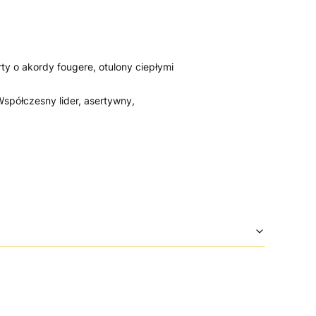
y o akordy fougere, otulony ciepłymi
spółczesny lider, asertywny,