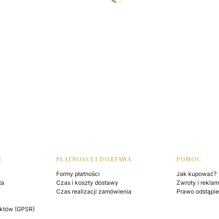
E
PŁATNOŚCI I DOSTAWA
POMOC
Formy płatności
Jak kupować?
ta
Czas i koszty dostawy
Zwroty i rekla
Czas realizacji zamówienia
Prawo odstąpi
któw (GPSR)