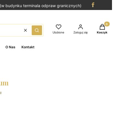
(w budynku terminala odpraw granicznych)
Produkty w kosz
Wyczyść
Szukaj
Ulubione
Zaloguj się
Koszyk
O Nas
Kontakt
fum
0)