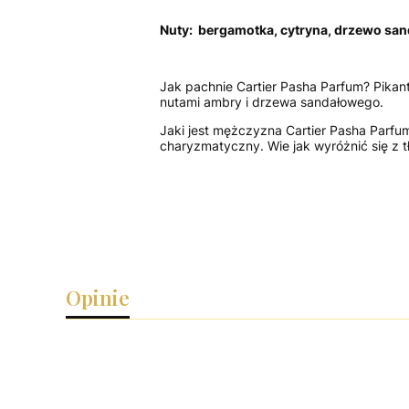
Nuty: b
ergamotka, c
ytryna, d
rzewo san
Jak pachnie Cartier Pasha Parfum? Pikan
nutami ambry i drzewa sandałowego.
Jaki jest mężczyzna Cartier Pasha Parf
charyzmatyczny. Wie jak wyróżnić się z 
Opinie