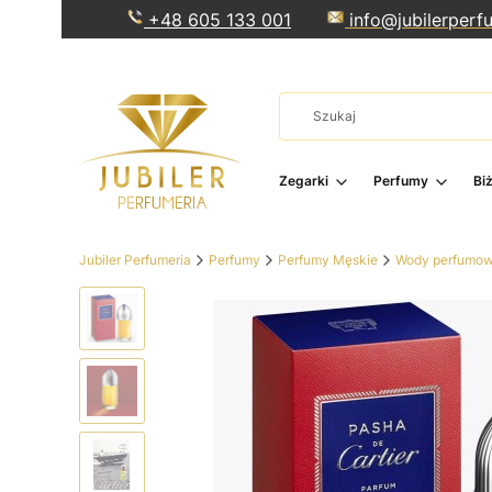
+48 605 133 001
info@jubilerperfu
Zegarki
Perfumy
Bi
Jubiler Perfumeria
Perfumy
Perfumy Męskie
Wody perfumow