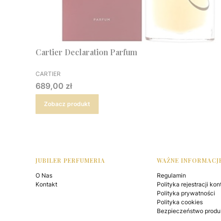
Cartier Declaration Parfum
PRODUCENT
CARTIER
Cena
689,00 zł
Zobacz produkt
Linki w stopce
JUBILER PERFUMERIA
WAŻNE INFORMACJ
O Nas
Regulamin
Kontakt
Polityka rejestracji kon
Polityka prywatności
Polityka cookies
Bezpieczeństwo produ