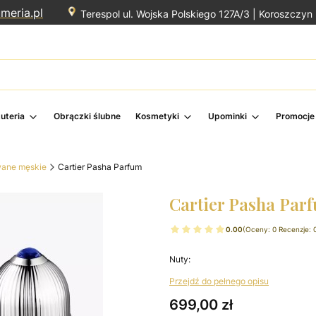
meria.pl
Terespol ul. Wojska Polskiego 127A/3 |
Koroszczyn 
żuteria
Obrączki ślubne
Kosmetyki
Upominki
Promocje
ane męskie
Cartier Pasha Parfum
Cartier Pasha Par
0.00
(Oceny: 0 Recenzje: 
Nuty:
Przejdź do pełnego opisu
Cena
699,00 zł