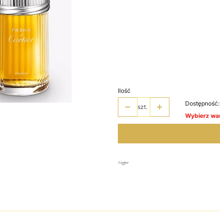
Wybierz wariant produktu:
Poszczególne warianty mogą różnić 
*
Wybierz pojemność
Wybierz
Ilość
Dostępność:
szt.
Wybierz war