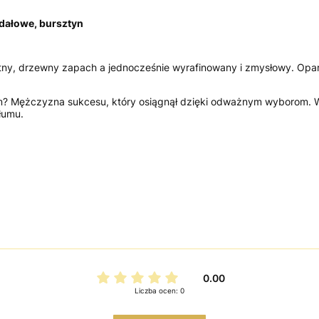
dałowe, bursztyn
tny, drzewny zapach a jednocześnie wyrafinowany i zmysłowy. Opart
um? Mężczyzna sukcesu, który osiągnął dzięki odważnym wyborom. W
tłumu.
0.00
Liczba ocen: 0