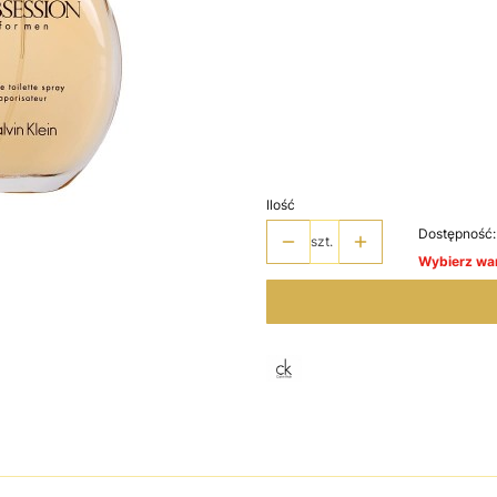
Wybierz wariant produktu:
Poszczególne warianty mogą różnić 
*
Wybierz pojemność
Wybierz
Ilość
Dostępność:
szt.
Wybierz war