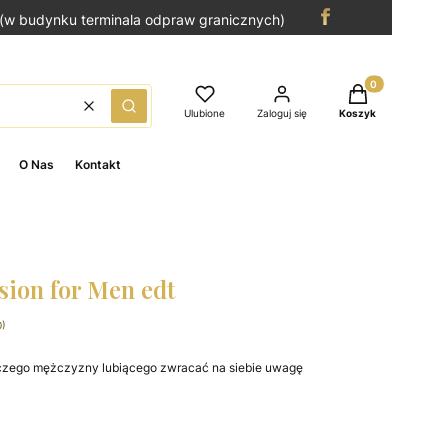
(w budynku terminala odpraw granicznych)
Produkty w kosz
Wyczyść
Szukaj
Ulubione
Zaloguj się
Koszyk
O Nas
Kontakt
sion for Men edt
0)
wczego mężczyzny lubiącego zwracać na siebie uwagę