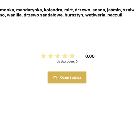
monka, mandarynka, kolendra, mirt, drzewo, sosna, jaśmin, szał
, wanilia, drzewo sandałowe, bursztyn, wetiweria, paczuli
0.00
Liczba ocen: 0
Oceń i opisz