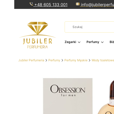
+48 605 133 001
info@jubilerperfu
Zegarki
Perfumy
Bi
Jubiler Perfumeria
Perfumy
Perfumy Męskie
Wody toaletow