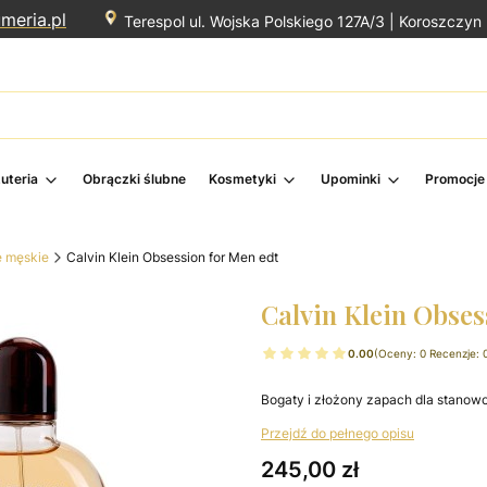
meria.pl
Terespol ul. Wojska Polskiego 127A/3 |
Koroszczyn 
żuteria
Obrączki ślubne
Kosmetyki
Upominki
Promocje
e męskie
Calvin Klein Obsession for Men edt
Calvin Klein Obses
0.00
(Oceny: 0 Recenzje: 
Bogaty i złożony zapach dla stano
Przejdź do pełnego opisu
Cena
245,00 zł