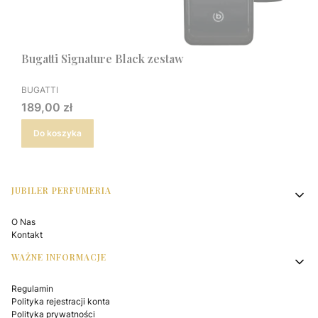
Bugatti Signature Black zestaw
PRODUCENT
BUGATTI
Cena
189,00 zł
Do koszyka
Linki w stopce
JUBILER PERFUMERIA
O Nas
Kontakt
WAŻNE INFORMACJE
Regulamin
Polityka rejestracji konta
Polityka prywatności