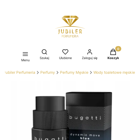
Produkty w kos
Otwórz wyszukiwarkę
Szukaj
Ulubione
Zaloguj się
Koszyk
Menu
Jubiler Perfumeria
Perfumy
Perfumy Męskie
Wody toaletowe męskie