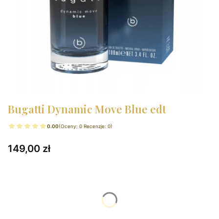
Bugatti Dynamic Move Blue edt
0.00
(Oceny: 0 Recenzje: 0)
Cena
149,00 zł
Wybierz wariant produktu:
Poszczególne warianty mogą różnić się ceną
*
Wybierz pojemność