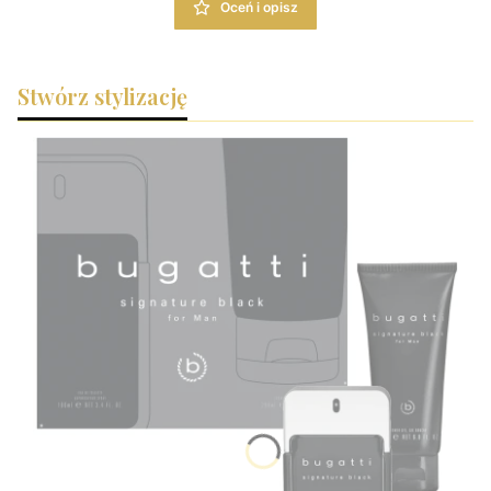
Oceń i opisz
Stwórz stylizację