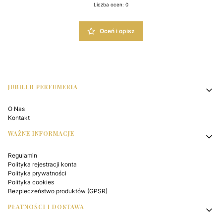
Liczba ocen: 0
Oceń i opisz
Linki w stopce
JUBILER PERFUMERIA
O Nas
Kontakt
WAŻNE INFORMACJE
Regulamin
Polityka rejestracji konta
Polityka prywatności
Polityka cookies
Bezpieczeństwo produktów (GPSR)
PŁATNOŚCI I DOSTAWA