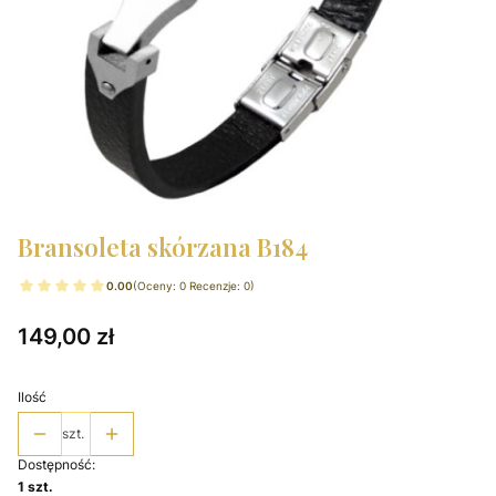
Bransoleta skórzana B184
0.00
(Oceny: 0 Recenzje: 0)
Cena
149,00 zł
Ilość
szt.
Dostępność:
1 szt.