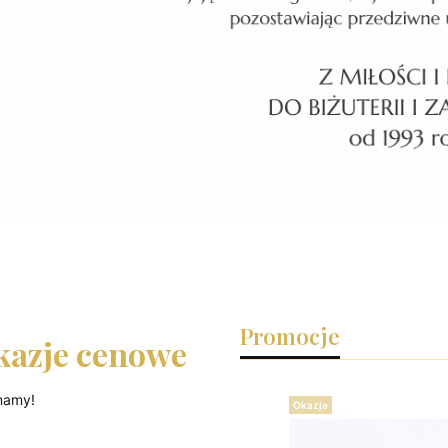
Promocje
kazje cenowe
mamy!
Okazja