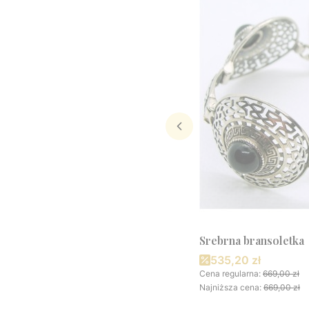
Srebrna bransoletka
Cena promocyjna
535,20 zł
Cena regularna:
669,00 zł
Najniższa cena:
669,00 zł