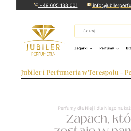
+48 605 133 001
info@jubilerperfu
Zegarki
Perfumy
Bi
Jubiler i Perfumeria w Terespolu - P