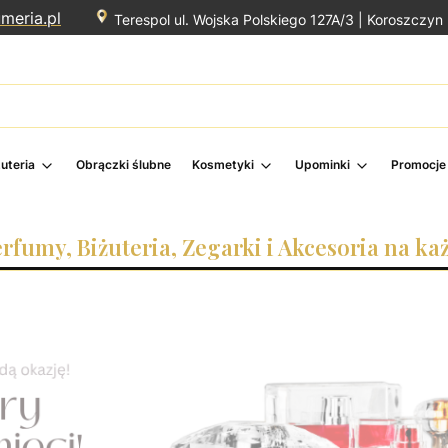
meria.pl
Terespol ul. Wojska Polskiego 127A/3 |
Koroszczyn 
żuteria
Obrączki ślubne
Kosmetyki
Upominki
Promocje
erfumy, Biżuteria, Zegarki i Akcesoria na ka