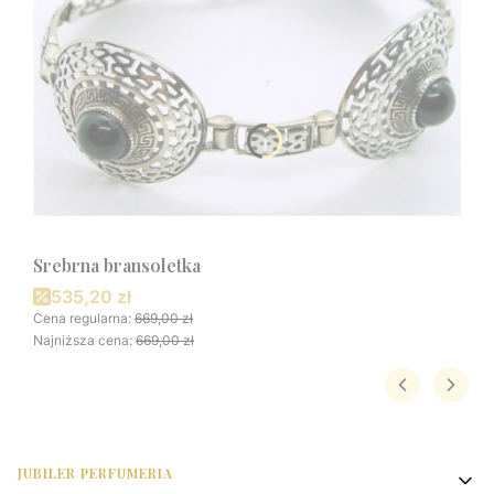
Srebrna bransoletka
Cena promocyjna
535,20 zł
Cena regularna:
669,00 zł
Najniższa cena:
669,00 zł
Linki w stopce
JUBILER PERFUMERIA