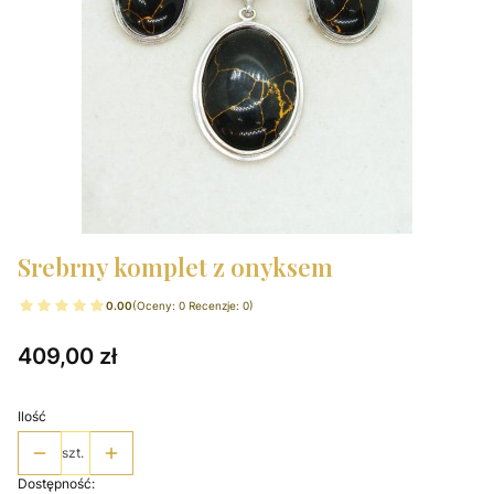
Srebrny komplet z onyksem
0.00
(Oceny: 0 Recenzje: 0)
Cena
409,00 zł
Ilość
szt.
Dostępność: