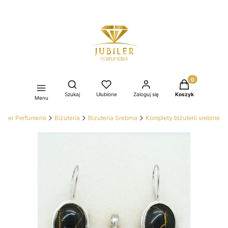
Produkty w kos
Otwórz wyszukiwarkę
Szukaj
Ulubione
Zaloguj się
Koszyk
Menu
ubiler Perfumeria
Biżuteria
Bizuteria Srebrna
Komplety biżuterii srebrne