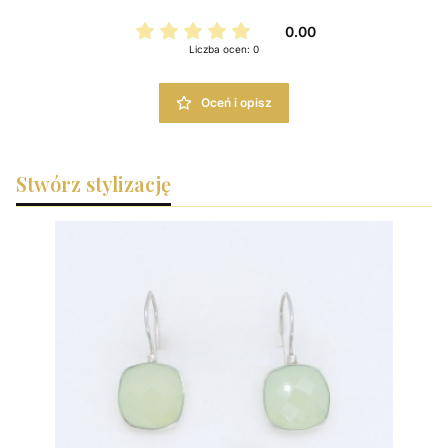
0.00
Liczba ocen: 0
Oceń i opisz
Stwórz stylizację