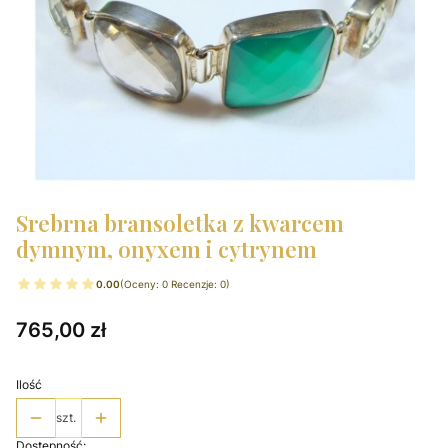
Srebrna bransoletka z kwarcem
dymnym, onyxem i cytrynem
0.00
(Oceny: 0 Recenzje: 0)
Cena
765,00 zł
Ilość
szt.
Dostępność: