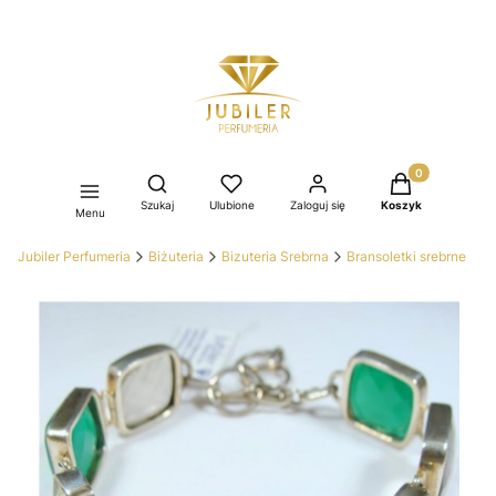
Produkty w kos
Otwórz wyszukiwarkę
Szukaj
Ulubione
Zaloguj się
Koszyk
Menu
Jubiler Perfumeria
Biżuteria
Bizuteria Srebrna
Bransoletki srebrne