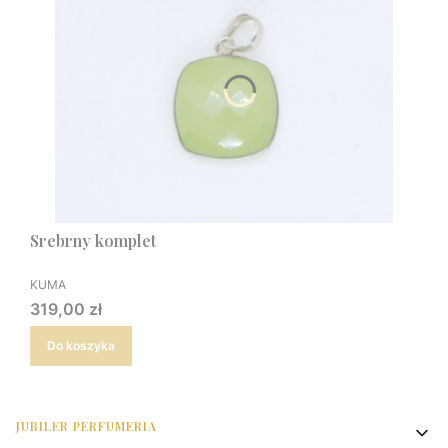
Srebrny komplet
PRODUCENT
KUMA
Cena
319,00 zł
Do koszyka
Linki w stopce
JUBILER PERFUMERIA