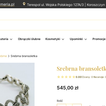
meria.pl
Terespol ul. Wojska Polskiego 127A/3 |
Koroszczyn 
żuteria
Obrączki ślubne
Kosmetyki
Upominki
Promocje
rebrne
Srebrna bransoletka
Srebrna bransolet
0.00
(Oceny: 0 Recenzje: 
Cena
545,00 zł
Ilość