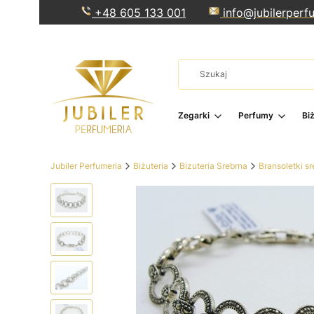
+48 605 133 001
info@jubilerperfu
Zegarki
Perfumy
Bi
Jubiler Perfumeria
Biżuteria
Bizuteria Srebrna
Bransoletki s