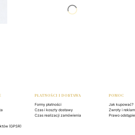
E
PŁATNOŚCI I DOSTAWA
POMOC
Formy płatności
Jak kupować?
ta
Czas i koszty dostawy
Zwroty i rekla
Czas realizacji zamówienia
Prawo odstąpi
któw (GPSR)