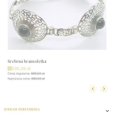
Srebrna bransoletka
Cena promocyjna
535,20 zł
Cena regularna:
669,00 zł
Najniższa cena:
669,00 zł
Linki w stopce
JUBILER PERFUMERIA