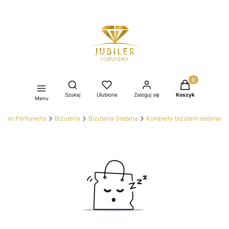
Produkty w kos
Otwórz wyszukiwarkę
Szukaj
Ulubione
Zaloguj się
Koszyk
Menu
ubiler Perfumeria
Biżuteria
Bizuteria Srebrna
Komplety biżuterii srebrne