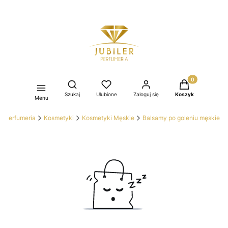
Produkty w kos
Otwórz wyszukiwarkę
Szukaj
Ulubione
Zaloguj się
Koszyk
Menu
er Perfumeria
Kosmetyki
Kosmetyki Męskie
Balsamy po goleniu męskie