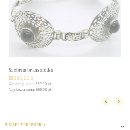
Srebrna bransoletka
Cena promocyjna
535,20 zł
Cena regularna:
669,00 zł
Najniższa cena:
669,00 zł
Linki w stopce
JUBILER PERFUMERIA