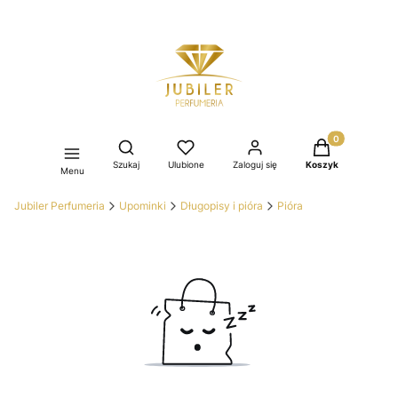
Produkty w kos
Otwórz wyszukiwarkę
Szukaj
Ulubione
Zaloguj się
Koszyk
Menu
Jubiler Perfumeria
Upominki
Długopisy i pióra
Pióra