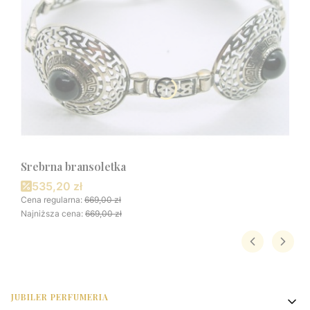
Srebrna bransoletka
Cena promocyjna
535,20 zł
Cena regularna:
669,00 zł
Najniższa cena:
669,00 zł
Linki w stopce
JUBILER PERFUMERIA