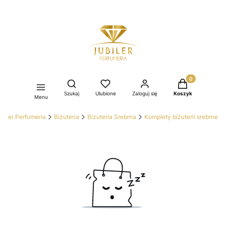
Produkty w kos
Otwórz wyszukiwarkę
Szukaj
Ulubione
Zaloguj się
Koszyk
Menu
ubiler Perfumeria
Biżuteria
Bizuteria Srebrna
Komplety biżuterii srebrne