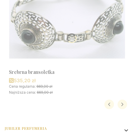
Srebrna bransoletka
Cena promocyjna
535,20 zł
Cena regularna:
669,00 zł
Najniższa cena:
669,00 zł
Linki w stopce
JUBILER PERFUMERIA