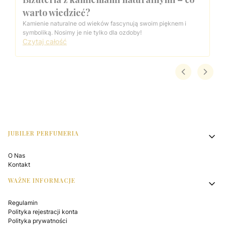
warto wiedzieć?
Kamienie naturalne od wieków fascynują swoim pięknem i
symboliką. Nosimy je nie tylko dla ozdoby!
Czytaj całość
Linki w stopce
JUBILER PERFUMERIA
O Nas
Kontakt
WAŻNE INFORMACJE
Regulamin
Polityka rejestracji konta
Polityka prywatności