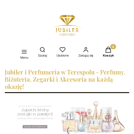
Produkty w kos
Otwórz wyszukiwarkę
Szukaj
Ulubione
Zaloguj się
Koszyk
Menu
Jubiler i Perfumeria w Terespolu - Perfumy,
Biżuteria, Zegarki i Akcesoria na każdą
okazję!