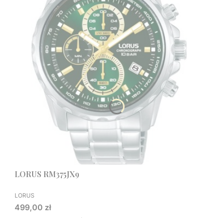
LORUS RM375JX9
PRODUCENT
LORUS
Cena
499,00 zł