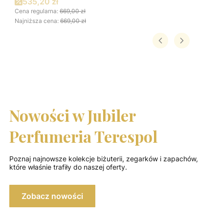
Cena promocyjna
535,20 zł
Cena regularna:
669,00 zł
Najniższa cena:
669,00 zł
Nowości w Jubiler
Perfumeria Terespol
Poznaj najnowsze kolekcje biżuterii, zegarków i zapachów,
które właśnie trafiły do naszej oferty.
Zobacz nowości