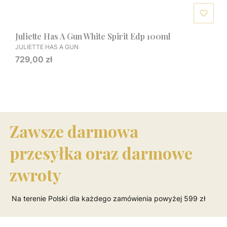
Juliette Has A Gun White Spirit Edp 100ml
PRODUCENT
JULIETTE HAS A GUN
Cena
729,00 zł
Zawsze darmowa
przesyłka oraz darmowe
zwroty
Na terenie Polski dla każdego zamówienia powyżej 599 zł